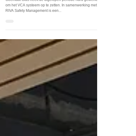
Goemaat Glas
Goemaat Glas heeft de afgelopen periode hard gewerkt
om het VCA systeem op te zetten. In samenwerking met
RIVA Safety Management is een...