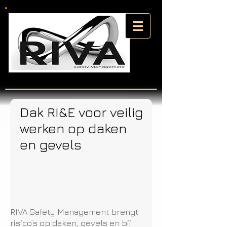
Dak RI&E voor veilig
werken op daken
en gevels
RIVA Safety Management brengt
risico’s op daken, gevels en bij