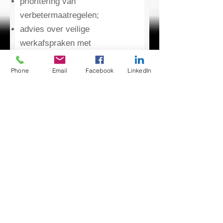
prioritering van
verbetermaatregelen;
advies over veilige
werkafspraken met
onderhoudspartijen en
aannemers.
Phone
Email
Facebook
LinkedIn
Dakveiligheid en veilig
opdrachtgeverschap
Als gebouweigenaar, beheerder of
werkgever heeft u een belangrijke rol
bij het organiseren van veilige
werkzaamheden. Dat geldt ook
wanneer werkzaamheden worden
uitgevoerd door externe partijen.