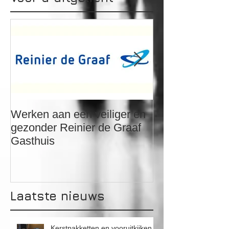
Voor u uitgelicht
Werken aan een veiliger en
Saneren Asbe
gezonder Reinier de Graaf
beglazingskit
Gasthuis