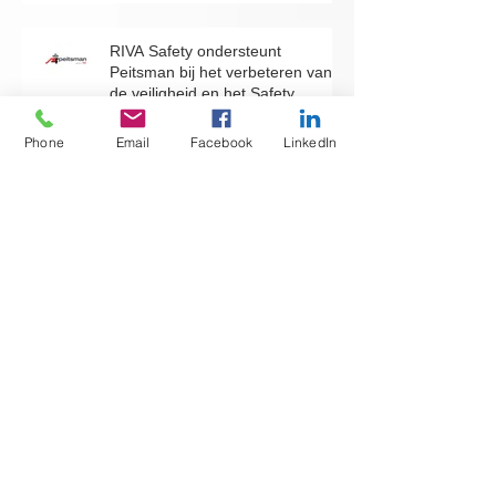
certificering Interior Glassolutions
RIVA Safety ondersteunt
Phone
Email
Facebook
LinkedIn
Peitsman bij het verbeteren van
de veiligheid en het Safety
leiderschap
HSE interim Management
Zijerveld
Safety Leadership Trainingen
Saint Gobain Building Distribution
BNL