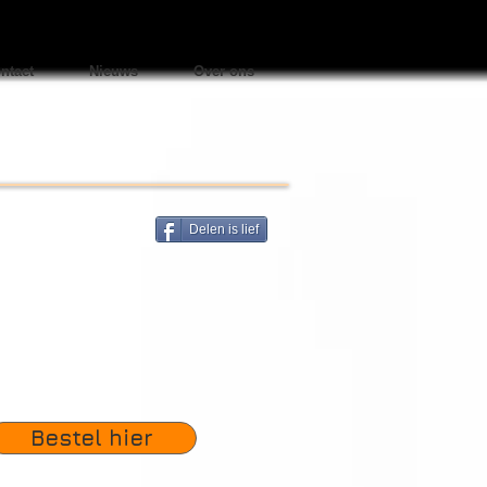
ntact
Nieuws
Over ons
​
Delen is lief
Bestel hier