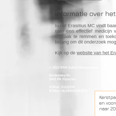
Informatie over h
In het Erasmus MC vindt baa
naar een effectief medicijn 
uitbraak te remmen en toeko
belang om dit onderzoek moge
Kijk op de
website van het 
© 2025
RIVA Safety Management
Keulseweg 66
2641 PK Pijnacker
KVKnr.: 61111155
BTWnr.: NL002053001B12
Kerstpa
en voor
naar 20