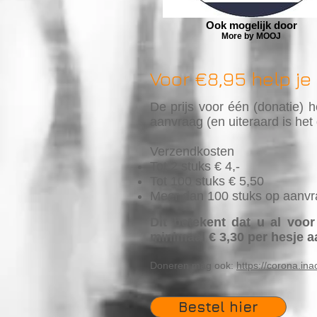
Ook mogelijk door
More by MOOJ
Voor €8,95 help je
De prijs voor één (donatie) h
aanvraag (en uiteraard is he
Verzendkosten
Tot 2 stuks € 4,-
Tot 100 stuks € 5,50
Meer dan 100 stuks op aanv
Dit betekent dat u al voo
minimaal € 3,30 per hesje 
Doneren mag ook:
https://corona.ina
Bestel hier