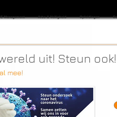
E Management
Arbo & Veiligheid
Opleidingen
Co
ereld uit! Steun ook!
 al mee!