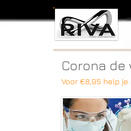
HS
Corona de w
Voor €8,95 help je