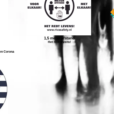
1,5 meter afstand
Het redt levens!
gen Corona