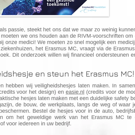
als passie, steekt het ons dat we maar zo weinig kunne
 moeten we ons houden aan de RIVM-voorschriften om de
 bij onze medici! We moeten zo snel mogelijk een medici
 ziekenhuizen, het Erasmus MC, vraagt via de
Erasmus
oek. Dit onderzoek willen wij financieel ondersteunen
eidshesje en steun het Erasmus MC!
n hebben wij veiligheidshesjes laten maken. In same
(credits voor het design) en
easie.nl
(credits voor de moo
raktische hesjes laten maken met een duidelijke safety 
gazijn, de bouw, de werkplaats, langs de weg of waar 
beschermen. Bestel de hesjes voor in de auto, bedrijf
oon om het geweldige werk van het Erasmus MC te 
t of voor iedereen in uw bedrijf.