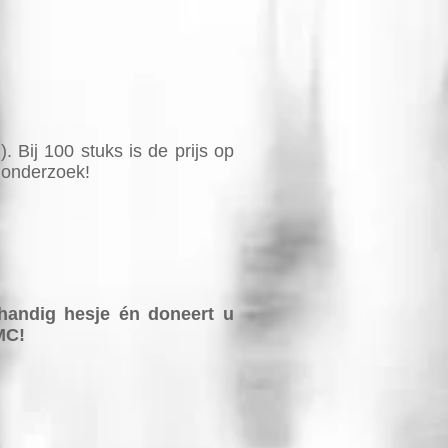
. Bij 100 stuks is de prijs op
t onderzoek!
 handig hesje én doneert u
MC!