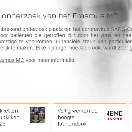
et onderzoek van het Erasmus MC
nbrekend onderzoek plaats om het coronavirus SARS-Co
voor patiënten die getroffen zijn door het virus en n
mstige te voorkomen. Financiële steun van particulier
lijk te maken. Elke bijdrage, hoe klein ook, wordt zeer
Erasmus MC
voor meer informatie.
kketten
Veilig werken op
uitkijken
hoogte
26!
Kranendonk