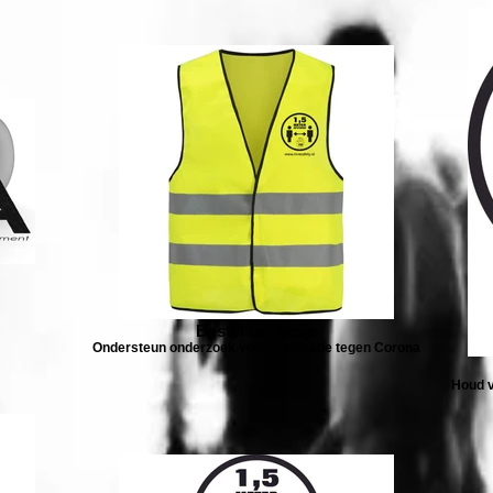
Bestel uw hesje
Ondersteun onderzoek voor medicatie tegen Corona
Houd v