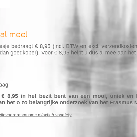
 al mee!
esje bedraagt € 8,95 (incl. BTW en excl. verzendkosten)
t dan goedkoper). Voor € 8,95 helpt u dus al mee aan he
raag
r € 8,95 in het bezit bent van een mooi, uniek en
aan het o zo belangrijke onderzoek van het Erasmus 
ctievoorerasmusmc.nl/actie/rivasafety